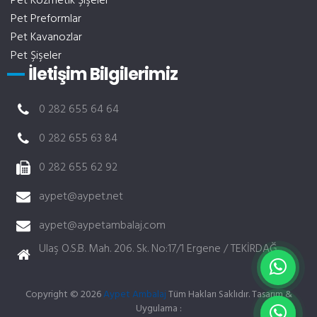
Pet Kozmetik Şişeler
Pet Preformlar
Pet Kavanozlar
Pet Şişeler
İletişim Bilgilerimiz
0 282 655 64 64
0 282 655 63 84
0 282 655 62 92
aypet@aypet.net
aypet@aypetambalaj.com
Ulaş O.S.B. Mah. 206. Sk. No:17/1 Ergene / TEKİRDAĞ
Copyright © 2026
Aypet Ambalaj
Tüm Hakları Saklıdır. Tasarım &
Uygulama :