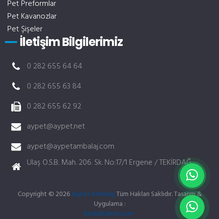
Pet Preformlar
Pet Kavanozlar
Pet Şişeler
İletişim Bilgilerimiz
0 282 655 64 64
0 282 655 63 84
0 282 655 62 92
aypet@aypet.net
aypet@aypetambalaj.com
Ulaş O.S.B. Mah. 206. Sk. No:17/1 Ergene / TEKİRDAĞ
Copyright © 2026
Aypet Ambalaj
Tüm Hakları Saklıdır. Tasarım &
Uygulama :
çorlu web tasarım