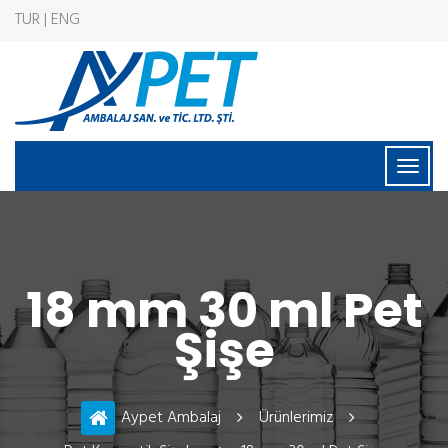
TUR | ENG
18 mm 30 ml Pet
Şişe
Aypet Ambalaj
Ürünlerimiz