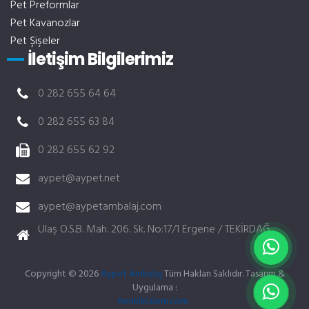
Pet Preformlar
Pet Kavanozlar
Pet Şişeler
İletişim Bilgilerimiz
0 282 655 64 64
0 282 655 63 84
0 282 655 62 92
aypet@aypet.net
aypet@aypetambalaj.com
Ulaş O.S.B. Mah. 206. Sk. No:17/1 Ergene / TEKİRDAĞ
Copyright © 2026
Aypet Ambalaj
Tüm Hakları Saklıdır. Tasarım &
Uygulama :
çorlu web tasarım