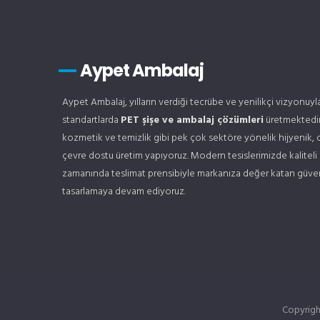
Aypet Ambalaj
Aypet Ambalaj, yılların verdiği tecrübe ve yenilikçi vizyonuy
standartlarda
PET şişe ve ambalaj çözümleri
üretmektedir
kozmetik ve temizlik gibi pek çok sektöre yönelik hijyenik, 
çevre dostu üretim yapıyoruz. Modern tesislerimizde kaliteli
zamanında teslimat prensibiyle markanıza değer katan güveni
tasarlamaya devam ediyoruz.
Copyrig