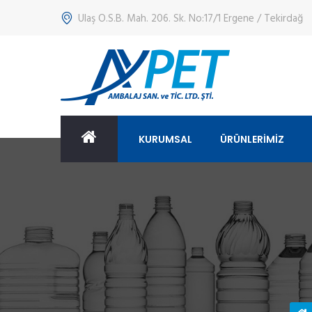
Ulaş O.S.B. Mah. 206. Sk. No:17/1 Ergene / Tekirdağ
KURUMSAL
ÜRÜNLERİMİZ