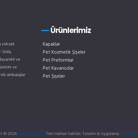
Ürünlerimiz
Kapaklar
la yüksek
. Gıda,
Pet Kozmetik Şişeler
dayanıklı ve
Pet Preformlar
 üretim ve
Pet Kavanozlar
lir ambalajlar
Pet Şişeler
ht © 2026
Aypet Ambalaj
Tüm Hakları Saklıdır. Tasarım & Uygulama :
çorlu we