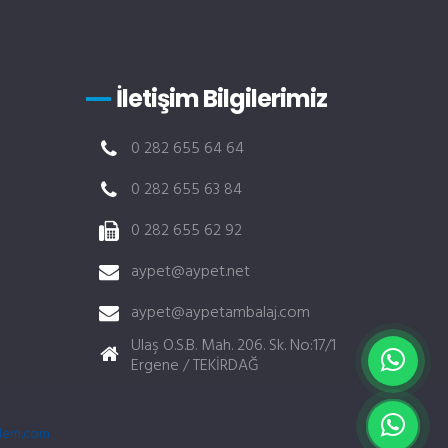
İletişim Bilgilerimiz
0 282 655 64 64
0 282 655 63 84
0 282 655 62 92
aypet@aypet.net
aypet@aypetambalaj.com
Ulaş O.S.B. Mah. 206. Sk. No:17/1
Ergene / TEKİRDAĞ
b tasarım