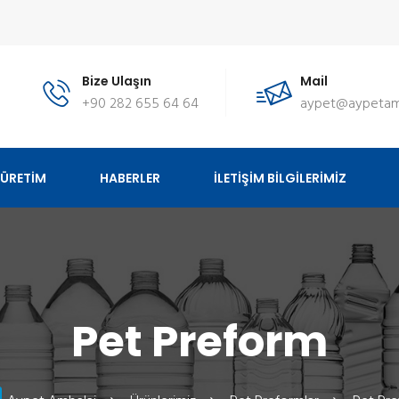
Bize Ulaşın
Mail
+90 282 655 64 64
aypet@aypetam
ÜRETİM
HABERLER
İLETİŞİM BİLGİLERİMİZ
Pet Preform